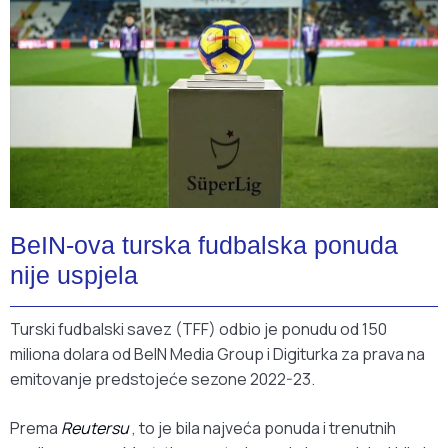
BeIN-ova turska fudbalska ponuda
nije uspjela
Turski fudbalski savez (TFF) odbio je ponudu od 150
miliona dolara od BeIN Media Group i Digiturka za prava na
emitovanje predstojeće sezone 2022-23.
Prema
Reutersu
, to je bila najveća ponuda i trenutnih