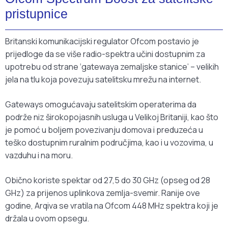
pristupnice
Britanski komunikacijski regulator Ofcom postavio je
prijedloge da se više radio-spektra učini dostupnim za
upotrebu od strane ‘gatewaya zemaljske stanice’ – velikih
jela na tlu koja povezuju satelitsku mrežu na internet.
Gateways omogućavaju satelitskim operaterima da
podrže niz širokopojasnih usluga u Velikoj Britaniji, kao što
je pomoć u boljem povezivanju domova i preduzeća u
teško dostupnim ruralnim područjima, kao i u vozovima, u
vazduhu i na moru.
Obično koriste spektar od 27,5 do 30 GHz (opseg od 28
GHz) za prijenos uplinkova zemlja-svemir. Ranije ove
godine, Arqiva se vratila na Ofcom 448 MHz spektra koji je
držala u ovom opsegu.