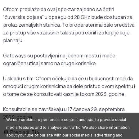
Ofcom predlaže da ovaj spektar zajedno sa četiri
“čuvarska pojasa” u opsegu od 28 GHz bude dostupan za
prolaz zemaljskih stanica. To bi operaterima dalo sredstva
za pristup više vazdušnih talasa potrebnih za kapije koje
planiraju.
Gateways su postavljeni na jednom mestu i imaće
ograničen uticaj samo na druge korisnike.
U skladu s tim, Ofcom očekuje da će u budućnosti moći da
omogući drugim korisnicima da dele pristup ovom spektru i
o tome će se konsultovati kasnije tokom 2023. godine.
Konsultacije se završavaju u 17 časova 29. septembra
2023. godine.
We use cookies to personalise content and ads, to provide social
media features and to analyse our traffic. We also share information
Pregledi:
314
about your use of our site with our social media, advertising and