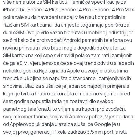
više nema utor za SIM karticu. Tehničke specifikacije za
iPhone 14, iPhone 14 Plus, iPhone 14 Pro i iPhone 14 Pro Max
pokazale su da navedeni uređaji više nisu kompatibilni s
fizičkim SIM karticama i da umjesto toga imaju podršku za
dual eSIM.Ovo je vrlo važan trenutak u mobilnoj industriji jer
se čini kako će proizvođači Android pametnih telefona ovu
novinu prihvatiti i lako bi se moglo dogoditi da će utor za
SIM karticu na koji smo svi navikli polako zamirati i zamijenit
će ga eSIM. Vjerujemo da će se ovaj trend odviti u sljedećih
nekoliko godina.Nije tajna da Apple u svojoj prošlosti ima
trenutke u kojima se napuštalo standarde i zamjenjivalo ih
s novima. Ulaz za slušalice je jedan od najboljih primjera s
kojim je tvrtka hrabro zakoračila u moderno vrijeme i pred
šest godina napustila tada neizostavni dio svakog
pametnog telefona.U to vrijeme su kupci i proizvođači u
svojim komentarima ismijavali Appleov potez. Mjesec dana
od Appleovog ukidanja ulaza za slušalice Google je u
svojoj prvoj generaciji Pixela zadržao 3.5 mm port, a istu