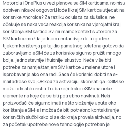
Motorola i OnePlus u vezi planova sa SIM karticama, no nisu
dobiveni nikakvi odgovori.Hoće li kraj SIM kartica utjecati na
korisnike Androida? Za razliku od ulaza za slušalice, ne
očekuje se neka veća reakcija korisnika na vjerojatni kraj
korištenja SIM kartice.Svi mi imamo kontakt s utorom za
SIM kartice možda jednom unutar dvije do tri godine
tijekom korištenja pa taj dio pametnog telefona gotovo da
zaboravljamo.eSIM će za korisnike sigurno pružiti mnogo
bolje, jednostavnije i fluidnije iskustvo. Neće više biti
potrebe za namještanjem SIM kartice u malene utore i
isprobavanje ako ona radi. Sada će korisnici dobiti na e-
mail adrese svoj QR kod za aktivaciju, skenirati ga i eSIM se
može odmah koristiti.Treba reći i kako eSIM ima neke
elemente na koje će se biti potrebno naviknuti. Neki
proizvođači će sigurno imati nešto složenije upute oko
korištenja eSIM-a i možda će biti potrebno kontaktiranje
korisničkih službi kako bi se do kraja provela aktivacija, no
za početak upotrebe nove tehnologije potreban je