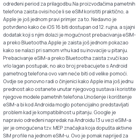
određeni period za prilagodbu.Na proizvođačima pametnih
telefona zaista ovisi hoće li se eSIM koristiti praktično, a
Apple je još jednom pravi primjer za to. Nedavno je
potvrđeno kako će iOS 16 biti dostupan od 12. rujna, a sjajni
dodatak koji s njim dolazi je mogućnost prebacivanja eSIM-
a preko Bluetootha.Apple je zaista još jednom pokazao
kako se nalazi pri samom vrhu kad su inovacije u pitanju.
Prebacivanje eSIM-a preko Bluetootha zaista zvuči kao
vrlo lagan postupak, no ako broj prebacujete s Android
pametnog telefona ovo vam neće biti od velike pomoći.
Ovdje se ponovno radi o činjenici kako Apple ima još jednu
prednost ako ostanete unutar njegovog sustava i koristite
njegove modele pametnih telefona.Unošenje i korištenje
eSIM-a bi kod Androida moglo potencijalno predstavljati
problem kad je kompatibilnost u pitanju. Google je
napravio određeni napredak na Androidu 13 u vezi eSIM-a
jer je omogućena tzv. MEP značajka koja dopušta aktivne
SIM profile na jednom eSIM-u. Ovo je pomak naprijed za