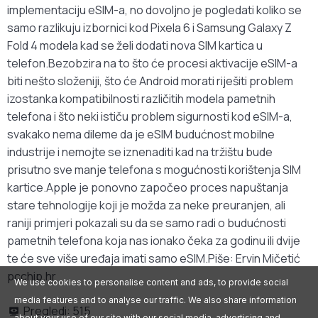
implementaciju eSIM-a, no dovoljno je pogledati koliko se
samo razlikuju izbornici kod Pixela 6 i Samsung Galaxy Z
Fold 4 modela kad se želi dodati nova SIM kartica u
telefon.Bezobzira na to što će procesi aktivacije eSIM-a
biti nešto složeniji, što će Android morati riješiti problem
izostanka kompatibilnosti različitih modela pametnih
telefona i što neki ističu problem sigurnosti kod eSIM-a,
svakako nema dileme da je eSIM budućnost mobilne
industrije i nemojte se iznenaditi kad na tržištu bude
prisutno sve manje telefona s mogućnosti korištenja SIM
kartice.Apple je ponovno započeo proces napuštanja
stare tehnologije koji je možda za neke preuranjen, ali
raniji primjeri pokazali su da se samo radi o budućnosti
pametnih telefona koja nas ionako čeka za godinu ili dvije
te će sve više uređaja imati samo eSIM.Piše: Ervin Mičetić
pcchip.hr
We use cookies to personalise content and ads, to provide social
media features and to analyse our traffic. We also share information
Pregledi:
515
about your use of our site with our social media, advertising and