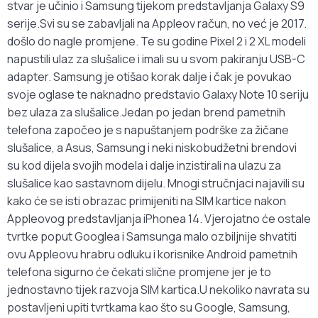
stvar je učinio i Samsung tijekom predstavljanja Galaxy S9
serije.Svi su se zabavljali na Appleov račun, no već je 2017.
došlo do nagle promjene. Te su godine Pixel 2 i 2 XL modeli
napustili ulaz za slušalice i imali su u svom pakiranju USB-C
adapter. Samsung je otišao korak dalje i čak je povukao
svoje oglase te naknadno predstavio Galaxy Note 10 seriju
bez ulaza za slušalice.Jedan po jedan brend pametnih
telefona započeo je s napuštanjem podrške za žičane
slušalice, a Asus, Samsung i neki niskobudžetni brendovi
su kod dijela svojih modela i dalje inzistirali na ulazu za
slušalice kao sastavnom dijelu. Mnogi stručnjaci najavili su
kako će se isti obrazac primijeniti na SIM kartice nakon
Appleovog predstavljanja iPhonea 14. Vjerojatno će ostale
tvrtke poput Googlea i Samsunga malo ozbiljnije shvatiti
ovu Appleovu hrabru odluku i korisnike Android pametnih
telefona sigurno će čekati slične promjene jer je to
jednostavno tijek razvoja SIM kartica.U nekoliko navrata su
postavljeni upiti tvrtkama kao što su Google, Samsung,