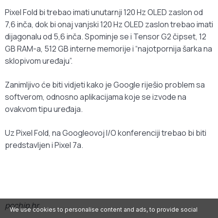
Pixel Fold bi trebao imati unutarnji 120 Hz OLED zaslon od
7,6 inča, dok bi onaj vanjski 120 Hz OLED zaslon trebao imati
dijagonalu od 5,6 inča. Spominje se i Tensor G2 čipset, 12
GB RAM-a, 512 GB interne memorije i “najotpornija šarka na
sklopivom uređaju”.
Zanimljivo će biti vidjeti kako je Google riješio problem sa
softverom, odnosno aplikacijama koje se izvode na
ovakvom tipu uređaja.
Uz Pixel Fold, na Googleovoj I/O konferenciji trebao bi biti
predstavljen i Pixel 7a.
pcchip.hr
We use cookies to personalise content and ads, to provide social