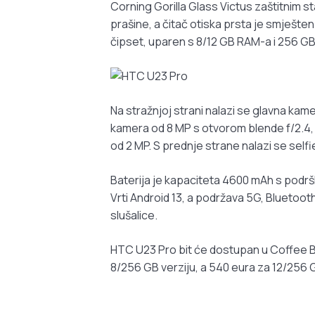
Corning Gorilla Glass Victus zaštitnim s
prašine, a čitač otiska prsta je smješt
čipset, uparen s 8/12 GB RAM-a i 256 GB
Na stražnjoj strani nalazi se glavna kam
kamera od 8 MP s otvorom blende f/2.4,
od 2 MP. S prednje strane nalazi se sel
Baterija je kapaciteta 4600 mAh s podrš
Vrti Android 13, a podržava 5G, Bluetooth
slušalice.
HTC U23 Pro bit će dostupan u Coffee Bla
8/256 GB verziju, a 540 eura za 12/256 G