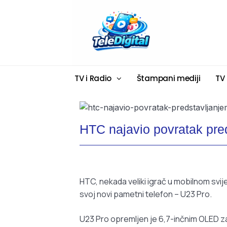
TV i Radio
Štampani mediji
TV
HTC najavio povratak pre
HTC, nekada veliki igrač u mobilnom svij
svoj novi pametni telefon – U23 Pro.
U23 Pro opremljen je 6,7-inčnim OLED z