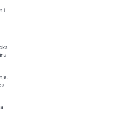
n 1
roka
inu
nje.
za
za