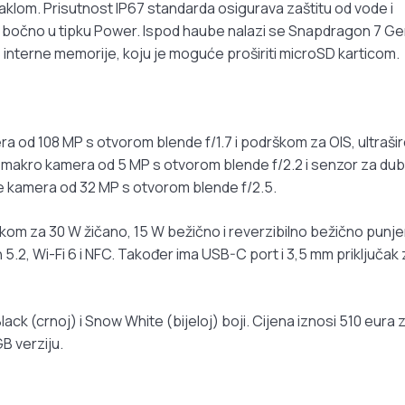
taklom. Prisutnost IP67 standarda osigurava zaštitu od vode i
en bočno u tipku Power. Ispod haube nalazi se Snapdragon 7 Ge
 interne memorije, koju je moguće proširiti microSD karticom.
era od 108 MP s otvorom blende f/1.7 i podrškom za OIS, ultraši
 makro kamera od 5 MP s otvorom blende f/2.2 i senzor za dub
fie kamera od 32 MP s otvorom blende f/2.5.
kom za 30 W žičano, 15 W bežično i reverzibilno bežično punje
 5.2, Wi-Fi 6 i NFC. Također ima USB-C port i 3,5 mm priključak 
ck (crnoj) i Snow White (bijeloj) boji. Cijena iznosi 510 eura 
B verziju.