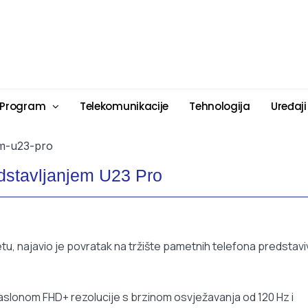
 Program
Telekomunikacije
Tehnologija
Uređaji
dstavljanjem U23 Pro
etu, najavio je povratak na tržište pametnih telefona predstavi
aslonom FHD+ rezolucije s brzinom osvježavanja od 120 Hz i