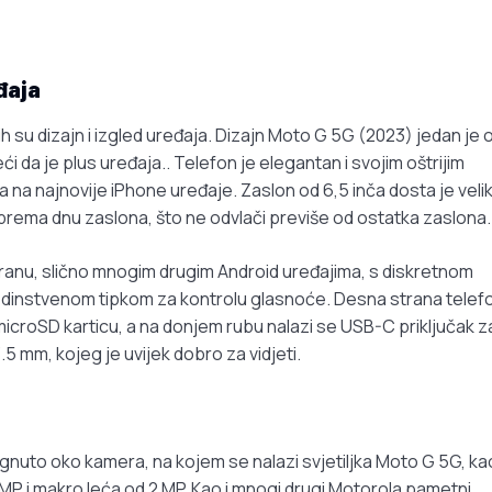
đaja
ih su dizajn i izgled uređaja. Dizajn Moto G 5G (2023) jedan je 
da je plus uređaja.. Telefon je elegantan i svojim oštrijim
na najnovije iPhone uređaje. Zaslon od 6,5 inča dosta je velik
e prema dnu zaslona, što ne odvlači previše od ostatka zaslona.
anu, slično mnogim drugim Android uređajima, s diskretnom
edinstvenom tipkom za kontrolu glasnoće. Desna strana telef
i microSD karticu, a na donjem rubu nalazi se USB-C priključak z
3.5 mm, kojeg je uvijek dobro za vidjeti.
ignuto oko kamera, na kojem se nalazi svjetiljka Moto G 5G, kao
MP i makro leća od 2 MP. Kao i mnogi drugi Motorola pametni