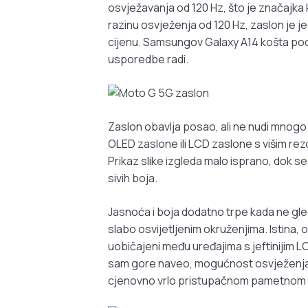
osvježavanja od 120 Hz, što je značajka 
razinu osvježenja od 120 Hz, zaslon je j
cijenu. Samsungov Galaxy A14 košta podjed
usporedbe radi.
Zaslon obavlja posao, ali ne nudi mnogo 
OLED zaslone ili LCD zaslone s višim rezo
Prikaz slike izgleda malo isprano, dok se
sivih boja.
Jasnoća i boja dodatno trpe kada ne gle
slabo osvijetljenim okruženjima. Istina,
uobičajeni među uređajima s jeftinijim LC
sam gore naveo, mogućnost osvježenja o
cjenovno vrlo pristupačnom pametnom 