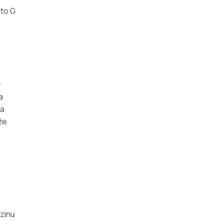
oto G
r
a
va
že
rzinu