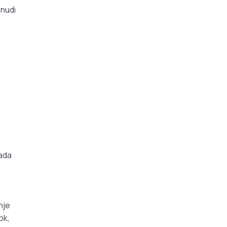
 nudi
kada
nje
ok,