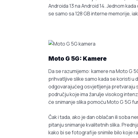
Androida 13 na Android 14. Jednom kada d
se samo sa 128 GB interne memorije, iak
Moto G 5G:
Kamere
Da se razumijemo: kamere na Moto G 5G 
prihvatljive slike samo kada se koristi u
odgovarajućeg osvjetljenja pretvaraju s
području koje ima žarulje visokog intenz
će snimanje slika pomoću Moto G 5G fun
Čak i tada, ako je dan oblačan ili soba 
pitanju snimanje kvalitetnih slika. Pred
kako bi se fotografije snimile bilo koje 