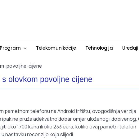
 Program
Telekomunikacije
Tehnologija
Uređaji
 s olovkom povoljne cijene
om pametnom telefonu na Android tržištu, ovogodišnja verzija
ipak ne pruža adekvatno dobar omjer uloženog i dobivenog.
ojiti oko 1700 kuna ili oko 233 eura, koliko ovaj pametni telefon
u nastavku recenzije koja slijedi.