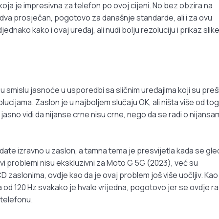
koja je impresivna za telefon po ovoj cijeni. No bez obzira na
edva prosječan, pogotovo za današnje standarde, ali i za ovu
nako kako i ovaj uređaj, ali nudi bolju rezoluciju i prikaz slike
u smislu jasnoće u usporedbi sa sličnim uređajima koji su prešl
lucijama. Zaslon je u najboljem slučaju OK, ali ništa više od tog
 jasno vidi da nijanse crne nisu crne, nego da se radi o nijansa
date izravno u zaslon, a tamna tema je presvijetla kada se gle
 ovi problemi nisu ekskluzivni za Moto G 5G (2023), već su
D zaslonima, ovdje kao da je ovaj problem još više uočljiv. Kao
d 120 Hz svakako je hvale vrijedna, pogotovo jer se ovdje ra
telefonu.