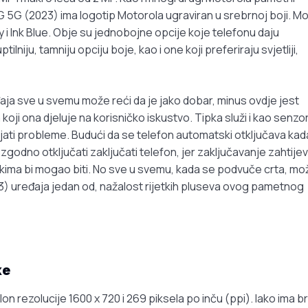
G 5G (2023) ima logotip Motorola ugraviran u srebrnoj boji. M
 i Ink Blue. Obje su jednobojne opcije koje telefonu daju
ilniju, tamniju opciju boje, kao i one koji preferiraju svjetliji,
aja sve u svemu može reći da je jako dobar, minus ovdje jest
koji ona djeluje na korisničko iskustvo. Tipka služi i kao senzo
jati probleme. Budući da se telefon automatski otključava kad
zgodno otključati zaključati telefon, jer zaključavanje zahtije
, nekima bi mogao biti. No sve u svemu, kada se podvuče crta, mo
23) uređaja jedan od, nažalost rijetkih pluseva ovog pametnog
ke
n rezolucije 1600 x 720 i 269 piksela po inču (ppi). Iako ima b