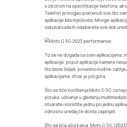
s obzirom na specifikacije telefona, ali s
Telefon je mogao pokrenuti sve što sam o
aplikacije bila mješovita. Mnoge aplikac
sekundi kada ih odaberete sve dok uređa
To se ne događa sa svim aplikacijama; m
aplikacije, poput aplikacije kamere nes
što biste željeli, posebno kod ne zahtjev
aplikacijama, stvar je još gora.
Što se tiče korištenja Moto G 5G za najva
poruka, uživanje u gledanju multimedijsk
otvarate i koristite jednu po jednu aplik
odnosno uređaj će dosta zapinjati.
Što se tiče ažuriranja, Moto G 5G (202