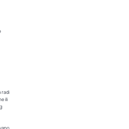
e
 radi
 ili
og
ivano