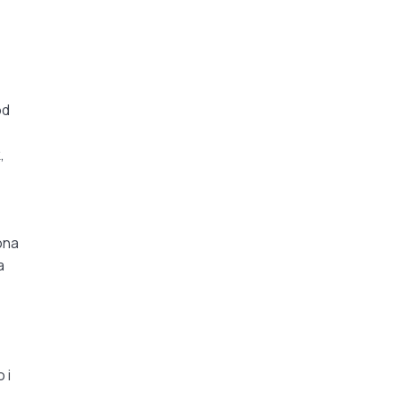
od
,
ona
a
 i