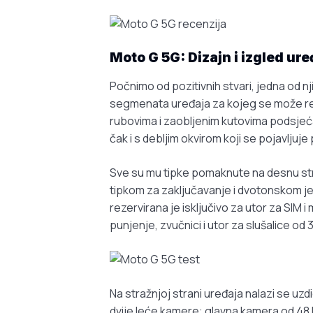
Moto G 5G: Dizajn i izgled ure
Počnimo od pozitivnih stvari, jedna od nj
segmenata uređaja za kojeg se može reći 
rubovima i zaobljenim kutovima podsjeća 
čak i s debljim okvirom koji se pojavljuj
Sve su mu tipke pomaknute na desnu str
tipkom za zaključavanje i dvotonskom j
rezervirana je isključivo za utor za SIM 
punjenje, zvučnici i utor za slušalice od 
Na stražnjoj strani uređaja nalazi se uzd
dvije leće kamere: glavna kamera od 48 