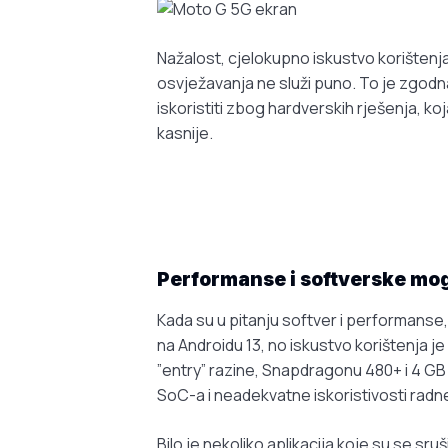
Nažalost, cjelokupno iskustvo korištenj
osvježavanja ne služi puno. To je zgod
iskoristiti zbog hardverskih rješenja, k
kasnije.
Performanse i softverske mo
Kada su u pitanju softver i performanse
na Androidu 13, no iskustvo korištenja je
”entry” razine, Snapdragonu 480+ i 4 GB
SoC-a i neadekvatne iskoristivosti radn
Bilo je nekoliko aplikacija koje su se sr