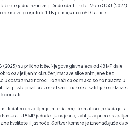
obijete jedno ažuriranje Androida, to je to. Moto G 5G (2023)
o se može proširiti do 1 TB pomoću microSD kartice.
(2023) su prilično loše. Njegova glavna leća od 48 MP daje
 dobro osvijetljenim okruženjima; sve slike snimljene bez
e u dosta zrnati nered. To znači da osim ako se ne nalazite u
iteta, postoji mali prozor od samo nekoliko sati tijekom dana 
kcionirati.
nema dodatno osvjetljenje, možda nećete imati sreće kada je u
nja kamera od 8 MP jednako je nejasna, zahtijeva puno osvjetlje
razine kvalitete ili jasnoće. Softver kamere je iznenađujuće dub