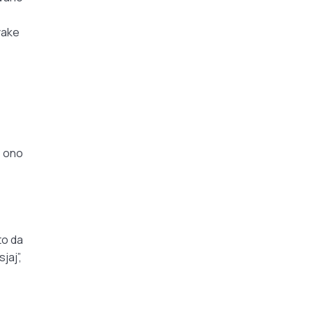
vake
e ono
to da
jaj”,