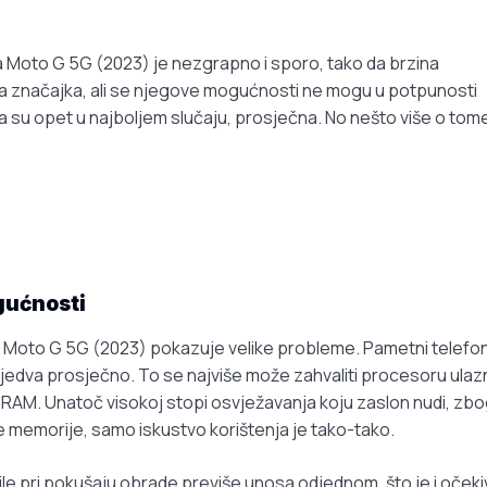
a Moto G 5G (2023) je nezgrapno i sporo, tako da brzina
na značajka, ali se njegove mogućnosti ne mogu u potpunosti
oja su opet u najboljem slučaju, prosječna. No nešto više o tom
gućnosti
, Moto G 5G (2023) pokazuje velike probleme. Pametni telefon
 jedva prosječno. To se najviše može zahvaliti procesoru ulazne
 RAM. Unatoč visokoj stopi osvježavanja koju zaslon nudi, zb
e memorije, samo iskustvo korištenja je tako-tako.
ušile pri pokušaju obrade previše unosa odjednom, što je i oček