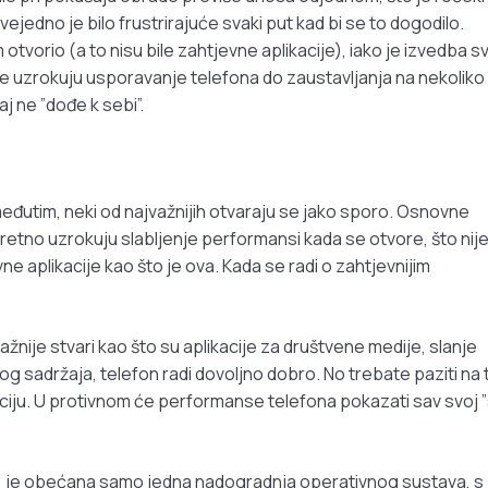
vejedno je bilo frustrirajuće svaki put kad bi se to dogodilo.
tvorio (a to nisu bile zahtjevne aplikacije), iako je izvedba s
ije uzrokuju usporavanje telefona do zaustavljanja na nekoliko
j ne ”dođe k sebi”.
eđutim, neki od najvažnijih otvaraju se jako sporo. Osnovne
pretno uzrokuju slabljenje performansi kada se otvore, što nij
ne aplikacije kao što je ova. Kada se radi o zahtjevnijim
žnije stvari kao što su aplikacije za društvene medije, slanje
og sadržaja, telefon radi dovoljno dobro. No trebate paziti na 
aciju. U protivnom će performanse telefona pokazati sav svoj ”s
3) je obećana samo jedna nadogradnja operativnog sustava, s