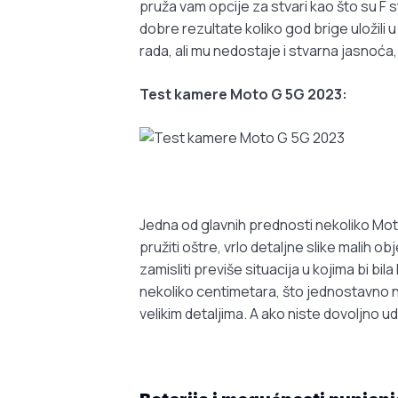
pruža vam opcije za stvari kao što su F st
dobre rezultate koliko god brige uložili
rada, ali mu nedostaje i stvarna jasnoća, t
Test kamere Moto G 5G 2023:
Jedna od glavnih prednosti nekoliko Moto
pružiti oštre, vrlo detaljne slike malih 
zamisliti previše situacija u kojima bi bil
nekoliko centimetara, što jednostavno nije
velikim detaljima. A ako niste dovoljno ud