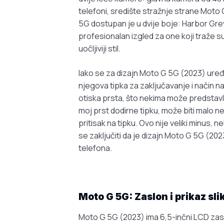
telefoni, središte stražnje strane Moto 
5G dostupan je u dvije boje: Harbor Grey
profesionalan izgled za one koji traže supt
uočljiviji stil.
Iako se za dizajn Moto G 5G (2023) uređ
njegova tipka za zaključavanje i način na 
otiska prsta, što nekima može predstavl
moj prst dodirne tipku, može biti malo ne
pritisak na tipku. Ovo nije veliki minus
se zaključiti da je dizajn Moto G 5G (20
telefona.
Moto G 5G:
Zaslon i prikaz sli
Moto G 5G (2023) ima 6,5-inčni LCD zaslo