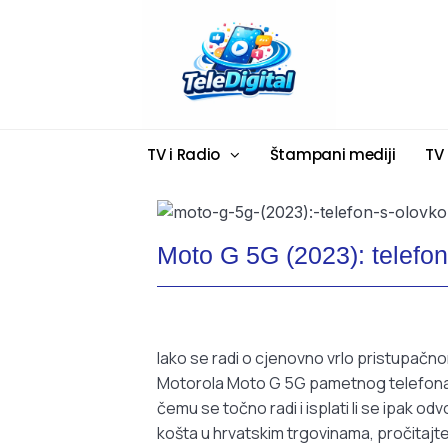
TV i Radio
Štampani mediji
TV
Moto G 5G (2023): telefon
Iako se radi o cjenovno vrlo pristupačn
Motorola Moto G 5G pametnog telefona 
čemu se točno radi i isplati li se ipak odv
košta u hrvatskim trgovinama, pročitajte 