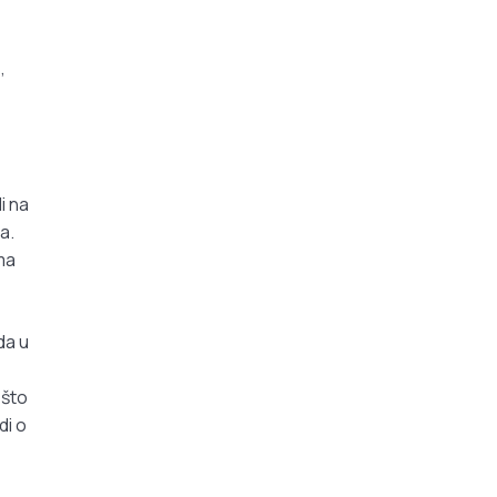
,
i na
a.
ma
da u
 što
di o