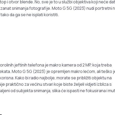
op i otvor blende. No, sve je to u službi objektiva koji neće dat
 u zanat snimanja fotografije. Moto G 5G (2023) nudi portretni 
ako da ga se ne isplati koristiti.
rolinih jeftinih telefona je makro kamera od 2 MP, koja treba
objekata. Moto G 5G (2023) je opremljen makro lećom, ali teško j
a korisna. Kako bi radio najbolje, morate se približiti objektu na
 praktično za većinu stvari koje biste željeli vidjeti izbliza s
aljeni od subjekta snimanja, slika će ispasti ne fokusirana i mu