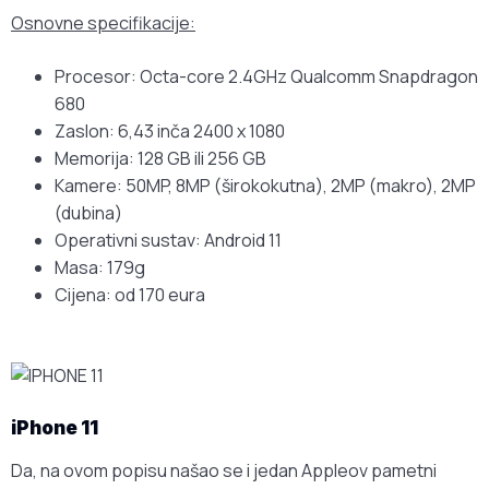
Osnovne specifikacije:
Procesor: Octa-core 2.4GHz Qualcomm Snapdragon
680
Zaslon: 6,43 inča 2400 x 1080
Memorija: 128 GB ili 256 GB
Kamere: 50MP, 8MP (širokokutna), 2MP (makro), 2MP
(dubina)
Operativni sustav: Android 11
Masa: 179g
Cijena: od 170 eura
iPhone 11
Da, na ovom popisu našao se i jedan Appleov pametni