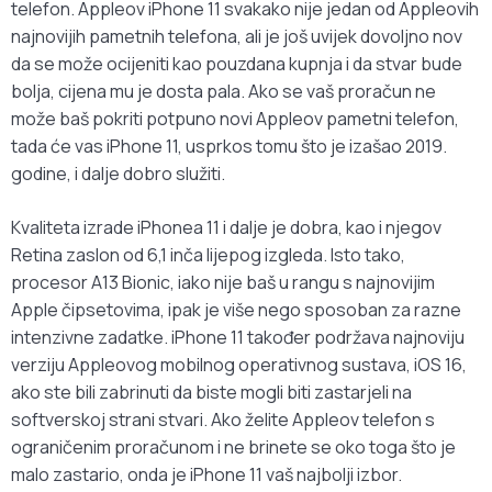
telefon. Appleov iPhone 11 svakako nije jedan od Appleovih
najnovijih pametnih telefona, ali je još uvijek dovoljno nov
da se može ocijeniti kao pouzdana kupnja i da stvar bude
bolja, cijena mu je dosta pala. Ako se vaš proračun ne
može baš pokriti potpuno novi Appleov pametni telefon,
tada će vas iPhone 11, usprkos tomu što je izašao 2019.
godine, i dalje dobro služiti.
Kvaliteta izrade iPhonea 11 i dalje je dobra, kao i njegov
Retina zaslon od 6,1 inča lijepog izgleda. Isto tako,
procesor A13 Bionic, iako nije baš u rangu s najnovijim
Apple čipsetovima, ipak je više nego sposoban za razne
intenzivne zadatke. iPhone 11 također podržava najnoviju
verziju Appleovog mobilnog operativnog sustava, iOS 16,
ako ste bili zabrinuti da biste mogli biti zastarjeli na
softverskoj strani stvari. Ako želite Appleov telefon s
ograničenim proračunom i ne brinete se oko toga što je
malo zastario, onda je iPhone 11 vaš najbolji izbor.