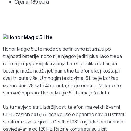
Cijena: 189 eura
Honor Magic 5 Lite može se definitivno istaknuti po
trajnosti baterije, no to nije njegov jedini plus, iako treba
reći da je njegov vijek trajanja baterije toliko dobar, da
baterija može nadživjeti pametne telefone koji koštaju i
dva i tri puta više. U mnogim testovima, 5 Lite je izdržao
izvanrednih 28 sati i 45 minuta, što je odlično. No kao što
sam već napisao, Honor Magic 5 Lite ima još aduta.
Uz tu nevjerojatnu izdržljivost, telefon ima veliki i živahni
OLED zaslon od 6,67 inča koji se elegantno savija u stranu,
s oštrom rezolucijom od 2400 x 1080 i uglađenom brzinom
osvježavanja od 120 Hz. Razine kontrasta su u biti