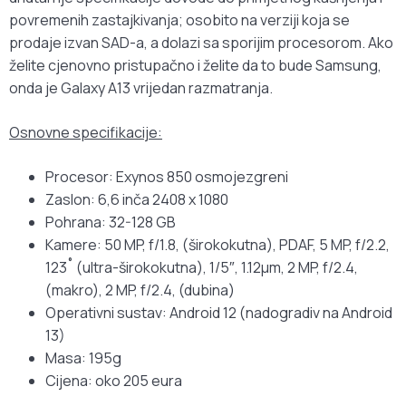
povremenih zastajkivanja; osobito na verziji koja se
prodaje izvan SAD-a, a dolazi sa sporijim procesorom. Ako
želite cjenovno pristupačno i želite da to bude Samsung,
onda je Galaxy A13 vrijedan razmatranja.
Osnovne specifikacije:
Procesor: Exynos 850 osmojezgreni
Zaslon: 6,6 inča 2408 x 1080
Pohrana: 32-128 GB
Kamere: 50 MP, f/1.8, (širokokutna), PDAF, 5 MP, f/2.2,
123˚ (ultra-širokokutna), 1/5″, 1.12µm, 2 MP, f/2.4,
(makro), 2 MP, f/2.4, (dubina)
Operativni sustav: Android 12 (nadogradiv na Android
13)
Masa: 195g
Cijena: oko 205 eura