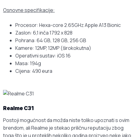
Osnovne specifikacije:
Procesor: Hexa-core 2.65GHz Apple A13 Bionic
Zaslon: 6,1 inča 1792 x 828
Pohrana: 64 GB, 128 GB, 256 GB
Kamere: 12MP, 12MP (širokokutna)
Operativni sustav: iOS 16
Masa: 194g
Cijena: 490 eura
Realme C31
Postoji mogućnost da možda niste toliko upoznati s ovim
brendom, ali Realme je stekao priličnu reputaciju zbog
toga što je u proteklih nekoliko godina proizveo neke jako