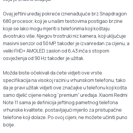
Ovaj jeftini uređaj pokreće iznenađujuće brz Snapdragon
680 procesor, koji je u našim testovima postigao brzine
koje se lako mogu mjeriti s telefonima koji koštaju
dvostruko više. Njegov trostruki niz kamera, koji uključuje
masivni senzor od 50 MP, također je izvanredan za cijenu, a
veliki FHD+ AMOLED zaslon od 6,43 inča s stopom
osvježenja od 90 Hz također je užitak.
Možda biste očekivali da ćete vidjeti ove vrste
specifikacija na visokoj razini u vrhunskom telefonu, tako
da je pravi užitak vidjeti ove značajke u telefonu koji košta
samo djelić cijene nekog ”premium” uređaja. Xiaomi Redmi
Note 11 sama je definicija jeftinog pametnog telefona
vrhunske kvalitete, postavljajući mjerilo za pristupačne
telefone koji dolaze. Po ovoj cijeni, ne možete učiniti puno
bolje.