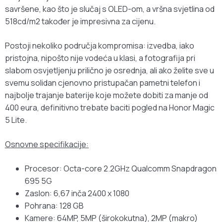
savršene, kao što je slučaj s OLED-om, a vršna svjetlina od
518cd/m2 također je impresivna za cijenu.
Postoji nekoliko područja kompromisa: izvedba, iako
pristojna, nipošto nije vodeća u klasi, a fotografija pri
slabom osvjetljenju prilično je osrednja, ali ako želite sve u
svemu solidan cjenovno pristupačan pametni telefon i
najbolje trajanje baterije koje možete dobiti za manje od
400 eura, definitivno trebate baciti pogled na Honor Magic
5 Lite.
Osnovne specifikacije:
Procesor: Octa-core 2.2GHz Qualcomm Snapdragon
695 5G
Zaslon: 6,67 inča 2400 x 1080
Pohrana: 128 GB
Kamere: 64MP, 5MP (širokokutna), 2MP (makro)