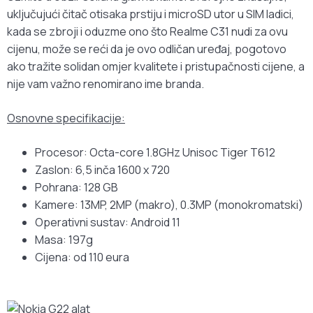
uključujući čitač otisaka prstiju i microSD utor u SIM ladici,
kada se zbroji i oduzme ono što Realme C31 nudi za ovu
cijenu, može se reći da je ovo odličan uređaj, pogotovo
ako tražite solidan omjer kvalitete i pristupačnosti cijene, a
nije vam važno renomirano ime branda.
Osnovne specifikacije:
Procesor: Octa-core 1.8GHz Unisoc Tiger T612
Zaslon: 6,5 inča 1600 x 720
Pohrana: 128 GB
Kamere: 13MP, 2MP (makro), 0.3MP (monokromatski)
Operativni sustav: Android 11
Masa: 197g
Cijena: od 110 eura