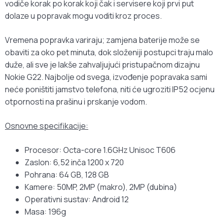
vodiče korak po korak koji čak i servisere koji prvi put
dolaze u popravak mogu voditi kroz proces.
Vremena popravka variraju; zamjena baterije može se
obaviti za oko pet minuta, dok složeniji postupci traju malo
duže, ali sve je lakše zahvaljujući pristupačnom dizajnu
Nokie G22. Najbolje od svega, izvođenje popravaka sami
neće poništiti jamstvo telefona, niti će ugroziti IP52 ocjenu
otpornosti na prašinu i prskanje vodom.
Osnovne specifikacije:
Procesor: Octa-core 1.6GHz Unisoc T606
Zaslon: 6,52 inča 1200 x 720
Pohrana: 64 GB, 128 GB
Kamere: 50MP, 2MP (makro), 2MP (dubina)
Operativni sustav: Android 12
Masa: 196g