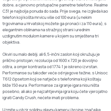
dobre, a cjenovno pristupačne pametne telefone. Realme
C31 je najbolja ponuda do sada. Prije svega, ne izgleda kao
telefon koji košta mrvicu više od 100 eura (u nekim
trgovinama u Hrvatskoj možete ga pronaći i za 110 eura), s
elegantnim oblinama na stražnjoj strani i urednim
uzdignutim modulom kamere u kojem su smještena tri
objektiva.
Okviri su malo deblji, ali 6,5-inčni zaslon koji okružuju je
prilično pristojan; rezolucija od 1600 x 720 je dovoljno
oštra, a omjer kontrasta od 1774:1 je iskreno izvrstan.
Performanse su također veće od njegove težine, s Unisoc
T612 čipsetom koji se natječe s telefonima koji koštaju
bliže 150 eura. Performanse za igranje igara nisu ništa
posebno, ali ako je najzahtjevnija igra koju ćete vjerojatno
igrati Candy Crush, nećete imati problema.
Uzmite u obzir solidnu glavnu kameru i brojne značajke,