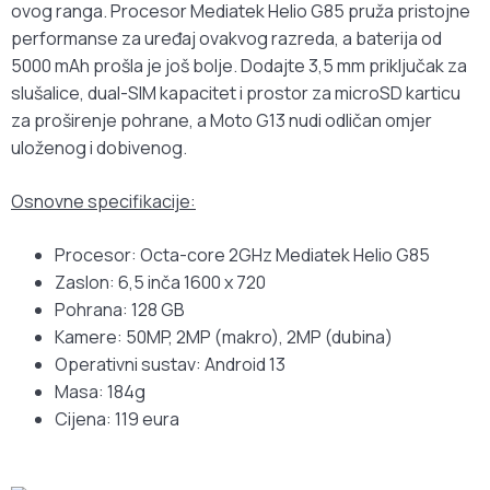
ovog ranga. Procesor Mediatek Helio G85 pruža pristojne
performanse za uređaj ovakvog razreda, a baterija od
5000 mAh prošla je još bolje. Dodajte 3,5 mm priključak za
slušalice, dual-SIM kapacitet i prostor za microSD karticu
za proširenje pohrane, a Moto G13 nudi odličan omjer
uloženog i dobivenog.
Osnovne specifikacije:
Procesor: Octa-core 2GHz Mediatek Helio G85
Zaslon: 6,5 inča 1600 x 720
Pohrana: 128 GB
Kamere: 50MP, 2MP (makro), 2MP (dubina)
Operativni sustav: Android 13
Masa: 184g
Cijena: 119 eura