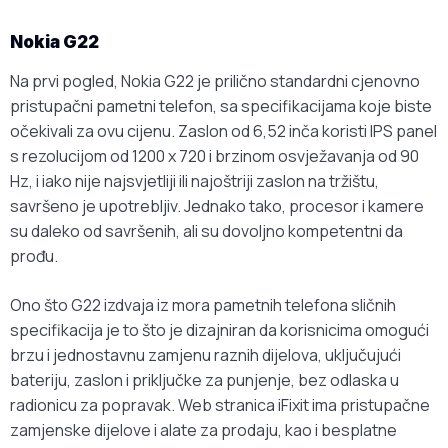
Nokia G22
Na prvi pogled, Nokia G22 je prilično standardni cjenovno
pristupačni pametni telefon, sa specifikacijama koje biste
očekivali za ovu cijenu. Zaslon od 6,52 inča koristi IPS panel
s rezolucijom od 1200 x 720 i brzinom osvježavanja od 90
Hz, i iako nije najsvjetliji ili najoštriji zaslon na tržištu,
savršeno je upotrebljiv. Jednako tako, procesor i kamere
su daleko od savršenih, ali su dovoljno kompetentni da
prođu.
Ono što G22 izdvaja iz mora pametnih telefona sličnih
specifikacija je to što je dizajniran da korisnicima omogući
brzu i jednostavnu zamjenu raznih dijelova, uključujući
bateriju, zaslon i priključke za punjenje, bez odlaska u
radionicu za popravak. Web stranica iFixit ima pristupačne
zamjenske dijelove i alate za prodaju, kao i besplatne