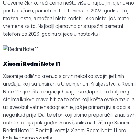
U ovome članku reći ćemo nešto više o najboljim cjenovno
pristupačnim, pametnim telefonima za 2023. godinu, koje
možda jeste, a možda i niste koristili. Ako niste, još imate
vremena za to. Najbolji cjenovno pristupačni pametni
telefoni za 2023. godinu slijede u nastavku!
Xiaomi Redmi Note 11
Xiaomi je odlično krenuo s prvih nekoliko svojih jeftinih
uređaja, koji su lansirani u Ujedinjenom Kraljevstvu, a Redmi
Note 11 nije ništa drugačiji. Ovaj je uređaj daleko bolji nego
što ima ikakvo pravo biti za telefon koji košta ovako malo, a
uz sveobuhvatne nadogradnje, još je primamljivija opcija
nego ikad prije. Da, telefon koji bismo preporučili iznad svih
ostalih opcija prilagođenih novčaniku na tržištu je Xiaomi
Redmi Note 11. Postoji i verzija Xiaomi Redmi Note 11 pro
koja je znatno skuplja
.