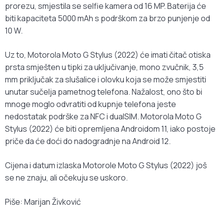
prorezu, smjestila se selfie kamera od 16 MP. Baterija će
biti kapaciteta 5000 mAh s podrškom za brzo punjenje od
10 W.
Uz to, Motorola Moto G Stylus (2022) će imati čitač otiska
prsta smješten u tipki za uključivanje, mono zvučnik, 3,5
mm priključak za slušalice i olovku koja se može smjestiti
unutar sučelja pametnog telefona. Nažalost, ono što bi
mnoge moglo odvratiti od kupnje telefona jeste
nedostatak podrške za NFC i dualSIM. Motorola Moto G
Stylus (2022) će biti opremljena Androidom 11, iako postoje
priče da će doći do nadogradnje na Android 12.
Cijena i datum izlaska Motorole Moto G Stylus (2022) još
se ne znaju, ali očekuju se uskoro.
Piše: Marijan Živković