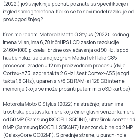
(2022.) još uvijek nije poznat, poznate su specifikacije i
izgled samog telefona. Koliko se to novi model razlikuje od
prošlogodišnjeg?
Krenimo redom. Motorola Moto G Stylus (2022), kodnog
imena Milan, ima 6,78 inčni IPS LCD zaslon rezolucije
2460×1080 piksela i brzine osvježavanja od 90 Hz. Ispod
haube nalazi se osmojezgreni MediaTek Helio G85
procesor, izrađen u 12 nm proizvodnom procesu (dvije
Cortex-A75 jezgre takta 2 GHz i šest Cortex-A55 jezgri
takta 1,8 GHz), uparen s 4/6 GB RAM-a i 128 GB interne
memorije (koja se može proširiti putem microSD kartice).
Motorola Moto G Stylus (2022) na stražnjoj strani ima
trostruku postavu kamere koju čine: glavni senzor kamere
od 50 MP (Samsung ISOCELL S5KJN1), ultraširoki senzor od
8 MP (Samsung ISOCELL S5K4H7) i senzor dubine od 2 MP
(GalaxyCore GC02M1). S prednje strane, u punch-hole