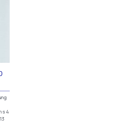
0
sung
n s 4
13
m