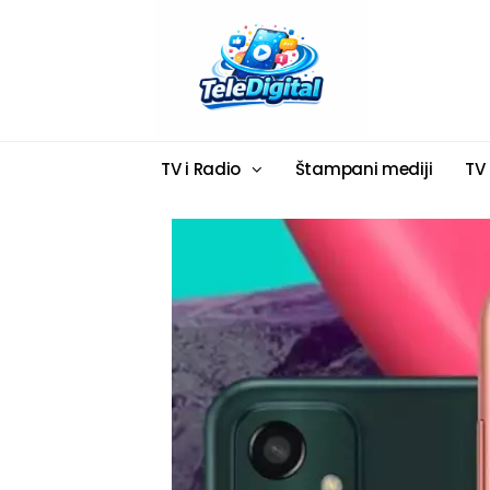
TV i Radio
Štampani mediji
TV