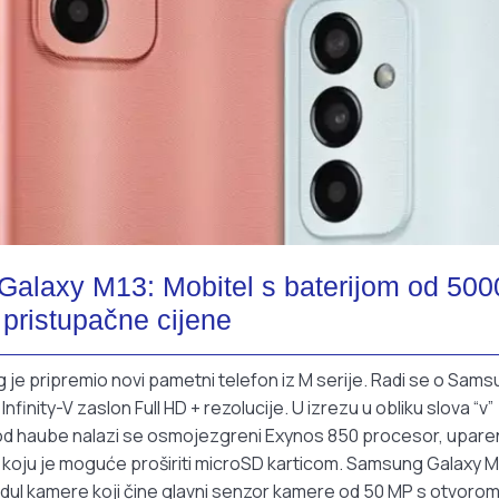
Galaxy M13: Mobitel s baterijom od 500
pristupačne cijene
g je pripremio novi pametni telefon iz M serije. Radi se o Sam
nfinity-V zaslon Full HD + rezolucije. U izrezu u obliku slova “v”
pod haube nalazi se osmojezgreni Exynos 850 procesor, upare
 koju je moguće proširiti microSD karticom. Samsung Galaxy M
modul kamere koji čine glavni senzor kamere od 50 MP s otvoro