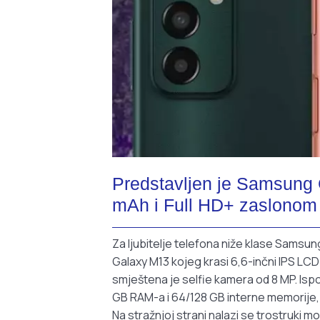
Predstavljen je Samsung 
mAh i Full HD+ zaslonom 
Za ljubitelje telefona niže klase Samsun
Galaxy M13 kojeg krasi 6,6-inčni IPS LCD I
smještena je selfie kamera od 8 MP. Is
GB RAM-a i 64/128 GB interne memorije,
Na stražnjoj strani nalazi se trostruki 