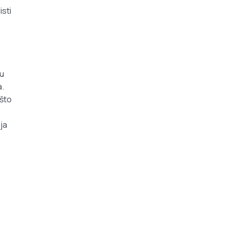
isti
mu
a.
ašto
ja