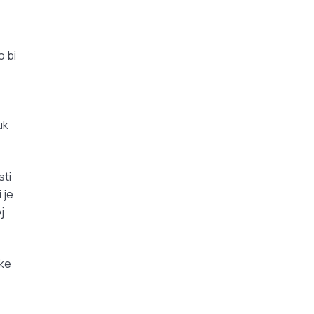
o bi
uk
sti
 je
j
čke
e