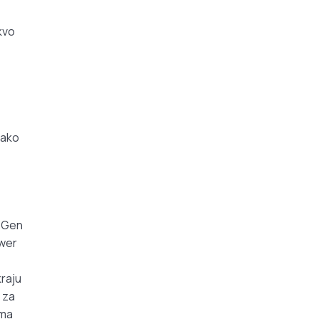
akvo
Iako
2 Gen
ower
kraju
 za
ima