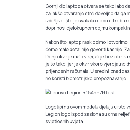
Gornji dio laptopa otvara se tako lako da
za lakše otvaranje strši dovoljno da ga 
izdržljive, što je svakako dobro. Treba re
doprinosi cjelokupnom dojmu kompaktno
Nakon što laptop rasklopimo i otvorimo, p
ćemo malo detaljnije govoriti kasnije. Zas
Donji okvir je malo veći, ali je bez obzira
je to tako, jer je okvir skoro vjerojatno
prijenosnih računala. U sredini iznad z
ne koristi biometrijsko prepoznavanje.
Logotipi na ovom modelu djeluju u isto v
Legion logo ispod zaslona su crna reljefna
svjetlosnih uvjeta.