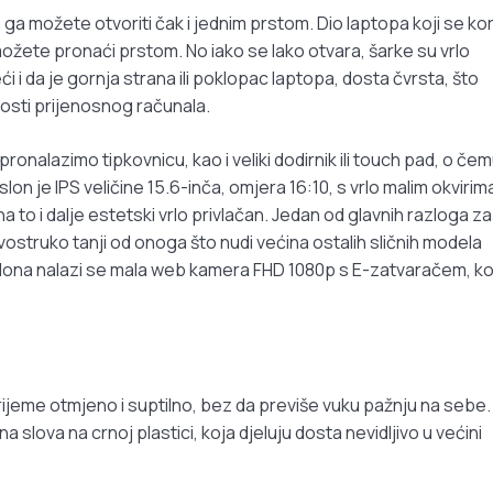
 ga možete otvoriti čak i jednim prstom. Dio laptopa koji se kor
možete pronaći prstom. No iako se lako otvara, šarke su vrlo
ći i da je gornja strana ili poklopac laptopa, dosta čvrsta, što
sti prijenosnog računala.
ronalazimo tipkovnicu, kao i veliki dodirnik ili touch pad, o če
lon je IPS veličine 15.6-inča, omjera 16:10, s vrlo malim okvirim
 na to i dalje estetski vrlo privlačan. Jedan od glavnih razloga z
 dvostruko tanji od onoga što nudi većina ostalih sličnih modela
aslona nalazi se mala web kamera FHD 1080p s E-zatvaračem, ko
rijeme otmjeno i suptilno, bez da previše vuku pažnju na sebe.
 slova na crnoj plastici, koja djeluju dosta nevidljivo u većini