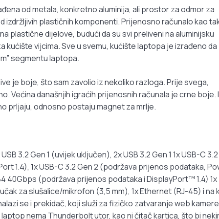
ađena od metala, konkretno aluminija, ali prostor za odmor za
 od izdržljivih plastičnih komponenti. Prijenosno računalo kao t
 plastične dijelove, budući da su svi preliveni na aluminijsku
za kućište vijcima. Sve u svemu, kućište laptopa je izrađeno da
mium” segmentu laptopa.
 sive je boje, što sam zavolio iz nekoliko razloga. Prije svega,
o. Većina današnjih igraćih prijenosnih računala je crne boje. 
no prljaju, odnosno postaju magnet za mrlje.
x USB 3.2 Gen 1 (uvijek uključen), 2x USB 3.2 Gen 1 1x USB-C 3.
Port 1.4), 1x USB-C 3.2 Gen 2 (podržava prijenos podataka, P
SB4 40Gbps (podržava prijenos podataka i DisplayPort™ 1.4) 1x
ljučak za slušalice/mikrofon (3,5 mm), 1x Ethernet (RJ-45) i na 
lazi se i prekidač, koji služi za fizičko zatvaranje web kamere
, laptop nema Thunderbolt utor, kao ni čitač kartica, što bi nek