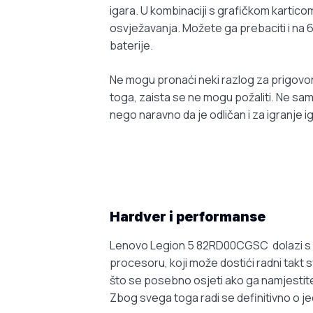
igara. U kombinaciji s grafičkom kartico
osvježavanja. Možete ga prebaciti i na 60
baterije.
Ne mogu pronaći neki razlog za prigovor 
toga, zaista se ne mogu požaliti. Ne sa
nego naravno da je odličan i za igranje i
Hardver i performanse
Lenovo Legion 5 82RD00CGSC dolazi s
procesoru, koji može dostići radni takt s
što se posebno osjeti ako ga namjestite u
Zbog svega toga radi se definitivno o 