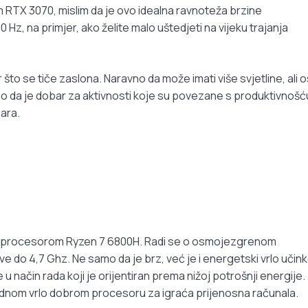
m RTX 3070, mislim da je ovo idealna ravnoteža brzine
 Hz, na primjer, ako želite malo uštedjeti na vijeku trajanja
što se tiče zaslona. Naravno da može imati više svjetline, ali 
mo da je dobar za aktivnosti koje su povezane s produktivnošć
gara.
 procesorom Ryzen 7 6800H. Radi se o osmojezgrenom
ve do 4,7 Ghz. Ne samo da je brz, već je i energetski vrlo učink
 način rada koji je orijentiran prema nižoj potrošnji energije.
jednom vrlo dobrom procesoru za igraća prijenosna računala.