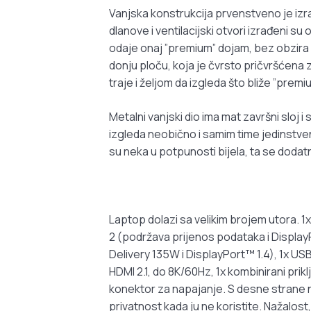
Vanjska konstrukcija prvenstveno je izr
dlanove i ventilacijski otvori izrađeni su
odaje onaj ”premium” dojam, bez obzira na
donju ploču, koja je čvrsto pričvršćena 
traje i željom da izgleda što bliže ”pre
Metalni vanjski dio ima mat završni sloj i
izgleda neobično i samim time jedinstven
su neka u potpunosti bijela, ta se dodat
Laptop dolazi sa velikim brojem utora. 1
2 (podržava prijenos podataka i Display
Delivery 135W i DisplayPort™ 1.4), 1x U
HDMI 2.1, do 8K/60Hz, 1x kombinirani prik
konektor za napajanje. S desne strane na
privatnost kada ju ne koristite. Nažalost