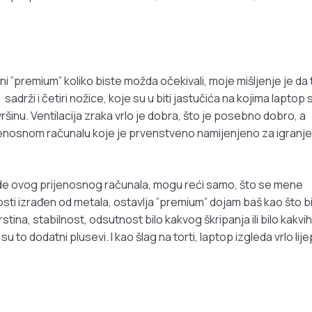
 ni ”premium” koliko biste možda očekivali, moje mišljenje je da 
adrži i četiri nožice, koje su u biti jastučića na kojima laptop s
ršinu. Ventilacija zraka vrlo je dobra, što je posebno dobro, a
rijenosnom računalu koje je prvenstveno namijenjeno za igranje
rade ovog prijenosnog računala, mogu reći samo, što se mene
losti izrađen od metala, ostavlja ”premium” dojam baš kao što bi
ina, stabilnost, odsutnost bilo kakvog škripanja ili bilo kakvih
su to dodatni plusevi. I kao šlag na torti, laptop izgleda vrlo lij