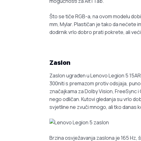
mogućnosti za Alt i Tab.
Što se tiče RGB-a, na ovom modelu dobiva
mm, Mylar. Plastičan je tako da nećete ima
dodirnik vrlo dobro prati pokrete, ali već
Zaslon
Zaslon ugrađen u Lenovo Legion 5 15ARH7H
300niti s premazom protiv odsjaja, puno
značajkama za Dolby Vision, FreeSync i G-
nego odličan. Kutovi gledanja su vrlo dob
svjetline ne zvuči mnogo, ali tko danas
Brzina osvježavanja zaslona je 165 Hz, š