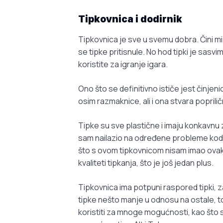
Tipkovnica i dodirnik
Tipkovnica je sve u svemu dobra. Čini mi s
se tipke pritisnule. No hod tipki je sasvim
koristite za igranje igara.
Ono što se definitivno ističe jest činjenic
osim razmaknice, ali i ona stvara poprilič
Tipke su sve plastične i imaju konkavnu 
sam nailazio na određene probleme kod ti
što s ovom tipkovnicom nisam imao ovak
kvaliteti tipkanja, što je još jedan plus.
Tipkovnica ima potpuni raspored tipki, z
tipke nešto manje u odnosu na ostale, to
koristiti za mnoge mogućnosti, kao što s