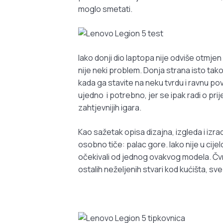
moglo smetati.
Iako donji dio laptopa nije odviše otmjen
nije neki problem. Donja strana isto tako s
kada ga stavite na neku tvrdu i ravnu pov
ujedno i potrebno, jer se ipak radi o p
zahtjevnijih igara.
Kao sažetak opisa dizajna, izgleda i iz
osobno tiče: palac gore. Iako nije u cije
očekivali od jednog ovakvog modela. Čvrst
ostalih neželjenih stvari kod kućišta, sve 