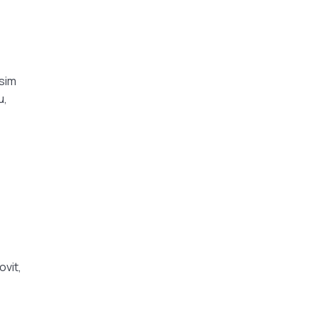
osim
u,
ovit,