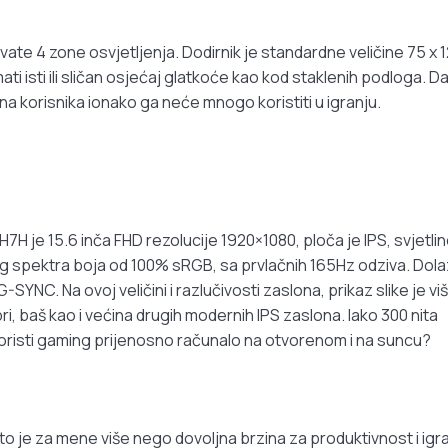
te 4 zone osvjetljenja. Dodirnik je standardne veličine 75 x 
ti isti ili sličan osjećaj glatkoće kao kod staklenih podloga. Da
ina korisnika ionako ga neće mnogo koristiti u igranju.
 je 15.6 inča FHD rezolucije 1920×1080, ploča je IPS, svjetli
g spektra boja od 100% sRGB, sa prvlačnih 165Hz odziva. Dolaz
SYNC. Na ovoj veličini i razlučivosti zaslona, prikaz slike je vi
ri, baš kao i većina drugih modernih IPS zaslona. Iako 300 nita
 koristi gaming prijenosno računalo na otvorenom i na suncu?
to je za mene više nego dovoljna brzina za produktivnost i igr