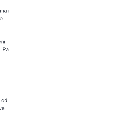
ma i
če
eni
e
. Pa
i od
ve,