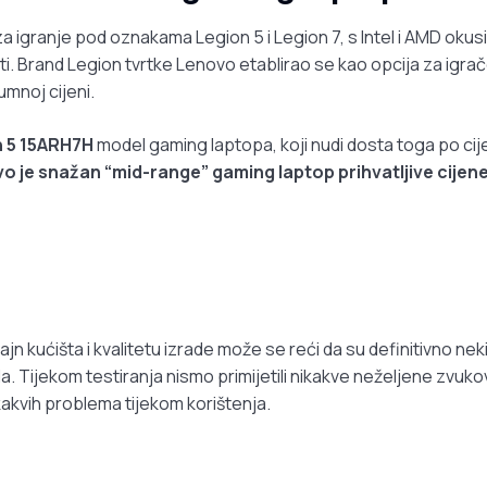
za igranje pod oznakama Legion 5 i Legion 7, s Intel i AMD okusi
titi. Brand Legion tvrtke Lenovo etablirao se kao opcija za igra
mnoj cijeni.
 5 15ARH7H
model gaming laptopa, koji nudi dosta toga po cij
o je snažan “mid-range” gaming laptop prihvatljive cijen
jn kućišta i kvalitetu izrade može se reći da su definitivno nek
. Tijekom testiranja nismo primijetili nikakve neželjene zvuko
ekakvih problema tijekom korištenja.