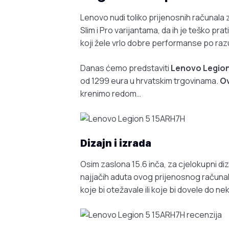
Lenovo nudi toliko prijenosnih računala 
Slim i Pro varijantama, da ih je teško pra
koji žele vrlo dobre performanse po razu
Danas ćemo predstaviti
Lenovo Legion
od 1299 eura u hrvatskim trgovinama.
Ov
krenimo redom…
Dizajn i izrada
Osim zaslona 15.6 inča, za cjelokupni diza
najjačih aduta ovog prijenosnog računala
koje bi otežavale ili koje bi dovele do n