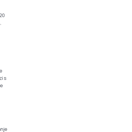
120
,
ne
i s
še
anje