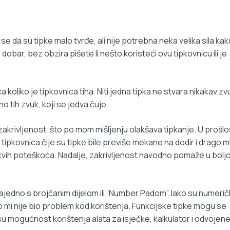
e da su tipke malo tvrđe, ali nije potrebna neka velika sila kak
 dobar, bez obzira pišete li nešto koristeći ovu tipkovnicu ili je
a koliko je tipkovnica tiha. Niti jedna tipka ne stvara nikakav zv
no tih zvuk, koji se jedva čuje.
zakrivljenost, što po mom mišljenju olakšava tipkanje. U prošlo
pkovnica čije su tipke bile previše mekane na dodir i drago mi
vih poteškoća. Nadalje, zakrivljenost navodno pomaže u boljo
ajedno s brojčanim dijelom ili ”Number Padom”. Iako su numeri
 mi nije bio problem kod korištenja. Funkcijske tipke mogu se
u mogućnost korištenja alata za isječke, kalkulator i odvojen