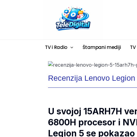
TV i Radio
Štampani mediji
TV
Recenzija Lenovo Legion
U svojoj 15ARH7H ve
6800H procesor i NV
Legion 5 se pokazao