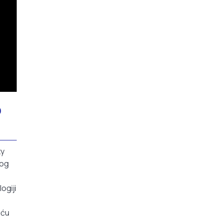
o
xy
nog
ogiji
oću