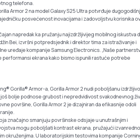
tnog telefona.
lla Armor 2 na model Galaxy S25 Ultra potvrđuje dugogodišn
ajedničku posvećenost inovacijama i zadovoljstvu korisnika o
ajan napredak ka pružanju najizdržljivijeg mobilnog iskustva 
žin Bei, izvršni potpredsjednik i direktor tima za istraživanje i
bilne uređaje kompanije Samsung Electronics. „Naše partnerst
 performansi ekrana kako bismo ispunili rastuće potrebe
® Gorilla® Armor-a, Gorilla Armor 2 nudi poboljšanu izdržljivo
m još bolje podnose grubost i nepredvidivost svakodnevnog ži
vne površine, Gorilla Armor 2 je dizajniran da efikasnije odoli
ranije.
loja značajno smanjuju površinske odsjaje u unutrašnjim i
svojstva mogu poboljšati kontrast ekrana, pružajući izvanredn
snim okruženjima. U laboratorijskim testovima kompanije Cornin