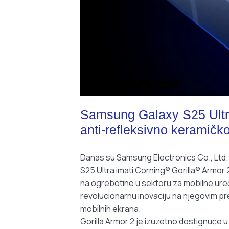
Samsung Galaxy S25 Ultra
anti-refleksivno keramičk
Danas su Samsung Electronics Co., Ltd. 
S25 Ultra imati Corning® Gorilla® Armor 
na ogrebotine u sektoru za mobilne ure
revolucionarnu inovaciju na njegovim pre
mobilnih ekrana.
Gorilla Armor 2 je izuzetno dostignuće 