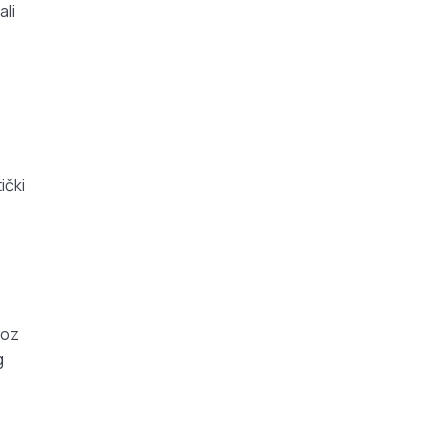
ali
ički
roz
g