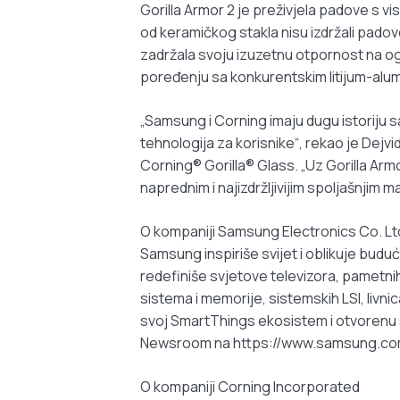
Gorilla Armor 2 je preživjela padove s vis
od keramičkog stakla nisu izdržali padov
zadržala svoju izuzetnu otpornost na og
poređenju sa konkurentskim litijum-alum
„Samsung i Corning imaju dugu istoriju s
tehnologija za korisnike“, rekao je Dejv
Corning® Gorilla® Glass. „Uz Gorilla Ar
naprednim i najizdržljivijim spoljašnjim m
O kompaniji Samsung Electronics Co. Lt
Samsung inspiriše svijet i oblikuje bud
redefiniše svjetove televizora, pametnih
sistema i memorije, sistemskih LSI, livni
svoj SmartThings ekosistem i otvorenu s
Newsroom na https://www.samsung.co
O kompaniji Corning Incorporated