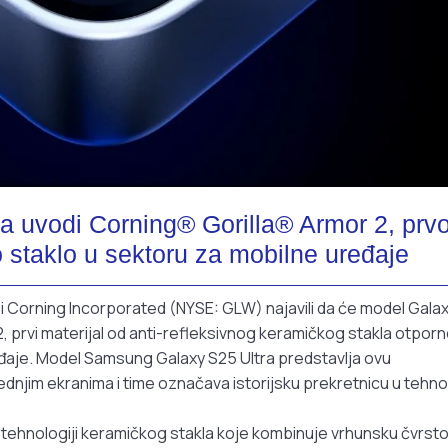
 uvodi Corning® Gorilla® Armor 2, prv
o staklo u sektoru za mobilne uređaje
i Corning Incorporated (NYSE: GLW) najavili da će model Gala
2, prvi materijal od anti-refleksivnog keramičkog stakla otpor
đaje. Model Samsung Galaxy S25 Ultra predstavlja ovu
dnjim ekranima i time označava istorijsku prekretnicu u tehnol
u tehnologiji keramičkog stakla koje kombinuje vrhunsku čvrst