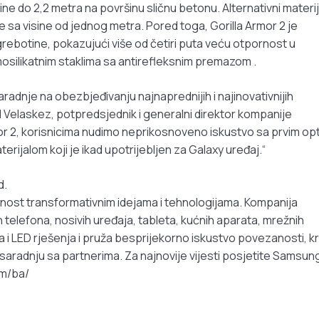
ine do 2,2 metra na površinu sličnu betonu. Alternativni materij
e sa visine od jednog metra. Pored toga, Gorilla Armor 2 je
rebotine, pokazujući više od četiri puta veću otpornost u
osilikatnim staklima sa antirefleksnim premazom .
aradnje na obezbjeđivanju najnaprednijih i najinovativnijih
id Velaskez, potpredsjednik i generalni direktor kompanije
mor 2, korisnicima nudimo neprikosnoveno iskustvo sa prvim opt
aterijalom koji je ikad upotrijebljen za Galaxy uređaj.“
d.
ućnost transformativnim idejama i tehnologijama. Kompanija
 telefona, nosivih uređaja, tableta, kućnih aparata, mrežnih
ca i LED rješenja i pruža besprijekorno iskustvo povezanosti, k
aradnju sa partnerima. Za najnovije vijesti posjetite Samsun
m/ba/