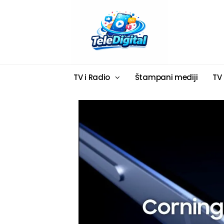
TV i Radio
Štampani mediji
TV