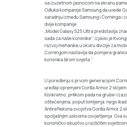
sa izuzetnom jasnoćom na ekranu pame
Odluka kompanije Samsung da uvede Gori
saradnju između Samsung i Corninga i z
dvije kompanije.
„Model Galaxy S25 Ultra predstavlja znač
sada za naše korisnike“, izjavio je Kvongd
razvoj mehanike u okviru divizije za mo
Corningom nastavlja da pomjera granice
korisnika širom svijeta.“
U poređenju s prvom generacijom Corning
uređaji opremjeni Gorilla Armor 2 sloje
Konkretno, prilikom pada na grube i izazo
oštećenjima, poput lomljenja, nego ikad 
Antirefleksna svojstva Gorilla Armor 2 s
spoljašnjim uslovima osvjetljenja. Ova 
korisničko iskustvo u različitim svjetlo