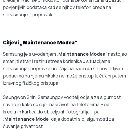
uređaje. Radi se o modu koji pomaže korisnicima u zaštiti
povjerljivih podataka kad se njihov telefon preda na
servisiranje ili popravak.
Ciljevi „Maintenance Modea“
Samsung je s uvođenjem „
Maintenance Modea
“ nastojao
smanjiti strah i razinu stresa korisnika u situacijama
servisiranja i popravka uređaja na način da se povjerljivim
podacima na njemu nikako ne može pristupiti, čak ni putem
izravnog fizičkog pristupa.
Seungwon Shin, Samsungov voditelj odjela za sigurnost,
naveo je kako su cijeli naši životi na telefonima – od
kreditnih kartica do obiteljskih fotografija – pa
„
Maintenance Mode
“ daje dodatni sloj sigurnosti za
čuvanje privatnosti.