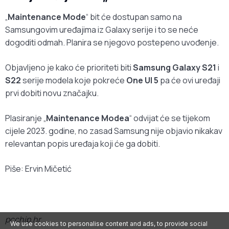
„
Maintenance Mode
“ bit će dostupan samo na
Samsungovim uređajima iz Galaxy serije i to se neće
dogoditi odmah. Planira se njegovo postepeno uvođenje.
Objavljeno je kako će prioriteti biti
Samsung Galaxy S21
i
S22
serije modela koje pokreće
One UI 5
pa će ovi uređaji
prvi dobiti novu značajku.
Plasiranje „
Maintenance Modea
“ odvijat će se tijekom
cijele 2023. godine, no zasad Samsung nije objavio nikakav
relevantan popis uređaja koji će ga dobiti.
Piše: Ervin Mičetić
pcchip.hr
We use cookies to personalise content and ads, to provide social