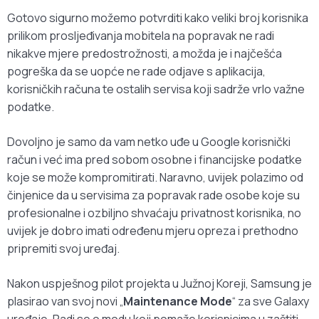
Gotovo sigurno možemo potvrditi kako veliki broj korisnika
prilikom prosljeđivanja mobitela na popravak ne radi
nikakve mjere predostrožnosti, a možda je i najčešća
pogreška da se uopće ne rade odjave s aplikacija,
korisničkih računa te ostalih servisa koji sadrže vrlo važne
podatke.
Dovoljno je samo da vam netko uđe u Google korisnički
račun i već ima pred sobom osobne i financijske podatke
koje se može kompromitirati. Naravno, uvijek polazimo od
činjenice da u servisima za popravak rade osobe koje su
profesionalne i ozbiljno shvaćaju privatnost korisnika, no
uvijek je dobro imati određenu mjeru opreza i prethodno
pripremiti svoj uređaj.
Nakon uspješnog pilot projekta u Južnoj Koreji, Samsung je
plasirao van svoj novi „
Maintenance Mode
“ za sve Galaxy