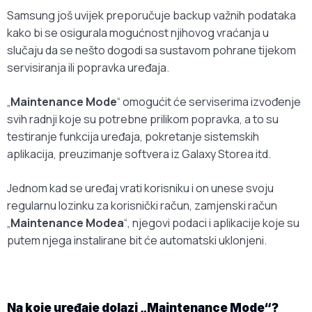
Samsung još uvijek preporučuje backup važnih podataka
kako bi se osigurala mogućnost njihovog vraćanja u
slučaju da se nešto dogodi sa sustavom pohrane tijekom
servisiranja ili popravka uređaja.
„
Maintenance Mode
“ omogućit će serviserima izvođenje
svih radnji koje su potrebne prilikom popravka, a to su
testiranje funkcija uređaja, pokretanje sistemskih
aplikacija, preuzimanje softvera iz Galaxy Storea itd.
Jednom kad se uređaj vrati korisniku i on unese svoju
regularnu lozinku za korisnički račun, zamjenski račun
„
Maintenance Modea
“, njegovi podaci i aplikacije koje su
putem njega instalirane bit će automatski uklonjeni.
Na koje uređaje dolazi „Maintenance Mode“?