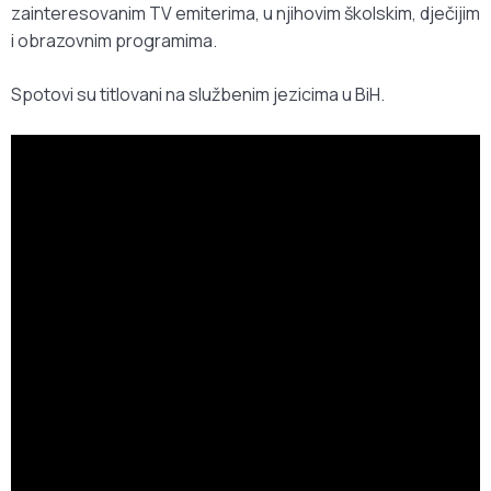
zainteresovanim TV emiterima, u njihovim školskim, dječijim
i obrazovnim programima.
Spotovi su titlovani na službenim jezicima u BiH.