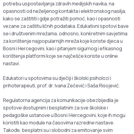
potrebu uspostavljanja zdravih medijskih navika, na
opasnosti od neželjenog kontakta i elektronskog nasilja,
kako se zaštititi i gdje potražiti pomoć, kao i opasnosti
vezane za zaštitu ličnih podataka. Edukativni spotovi bave
se i društvenim mrežama, odnosno, konkretnim savjetima
za korištenje najpopularnijih mreža koje koriste djeca u
Bosni i Hercegovini, kao i pitanjem sigurnog i efikasnog
korištenja platformi koje se najčešće koriste u online
nastavi.
Edukatori u spotovima su dječiji i školski psiholozi i
prihoterapeuti, prof. dr. Ivana Zečević i Saša Risojević.
Regulatorna agencija za komunikacije obezbijedila je
spotove dostupnim i besplatnim za sve školske i
pedagoške ustanove u Bosni i Hercegovini, koje ih mogu
koristiti kao module na časovima razredne nastave.
Takođe, besplatni su i slobodni za emitovanje svim