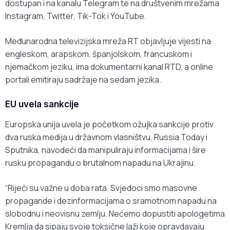
dostupan i na kanalu Telegram te na društvenim mrežama
Instagram, Twitter, Tik-Tok i YouTube.
Međunarodna televizijska mreža RT objavljuje vijesti na
engleskom, arapskom, španjolskom, francuskom i
njemačkom jeziku, ima dokumentarni kanal RTD, a online
portali emitiraju sadržaje na sedam jezika.
EU uvela sankcije
Europska unija uvela je početkom ožujka sankcije protiv
dva ruska medija u državnom vlasništvu, Russia Today i
Sputnika, navodeći da manipuliraju informacijama i šire
rusku propagandu o brutalnom napadu na Ukrajinu.
“Riječi su važne u doba rata. Svjedoci smo masovne
propagande i dezinformacijama o sramotnom napadu na
slobodnu i neovisnu zemlju. Nećemo dopustiti apologetima
Kremlja da sipaju svoje toksične laži koje opravdavaju