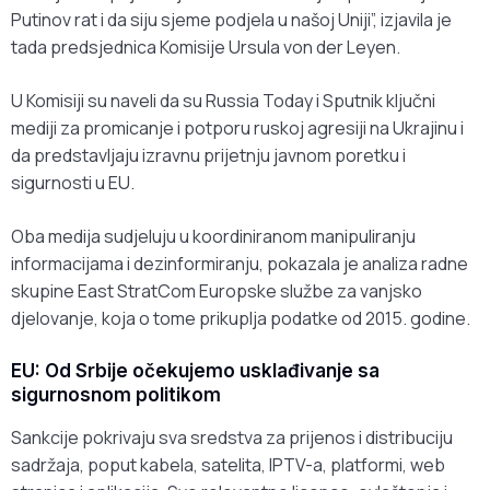
Putinov rat i da siju sjeme podjela u našoj Uniji”, izjavila je
tada predsjednica Komisije Ursula von der Leyen.
U Komisiji su naveli da su Russia Today i Sputnik ključni
mediji za promicanje i potporu ruskoj agresiji na Ukrajinu i
da predstavljaju izravnu prijetnju javnom poretku i
sigurnosti u EU.
Oba medija sudjeluju u koordiniranom manipuliranju
informacijama i dezinformiranju, pokazala je analiza radne
skupine East StratCom Europske službe za vanjsko
djelovanje, koja o tome prikuplja podatke od 2015. godine.
EU: Od Srbije očekujemo usklađivanje sa
sigurnosnom politikom
Sankcije pokrivaju sva sredstva za prijenos i distribuciju
sadržaja, poput kabela, satelita, IPTV-a, platformi, web