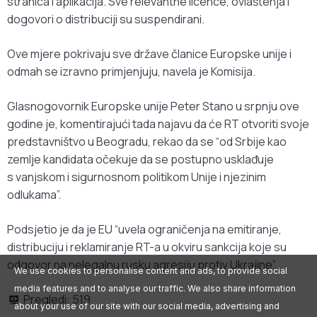
stranica i aplikacija. Sve relevantne licence, ovlaštenja i
dogovori o distribuciji su suspendirani.
Ove mjere pokrivaju sve države članice Europske unije i
odmah se izravno primjenjuju, navela je Komisija.
Glasnogovornik Europske unije Peter Stano u srpnju ove
godine je, komentirajući tada najavu da će RT otvoriti svoje
predstavništvo u Beogradu, rekao da se “od Srbije kao
zemlje kandidata očekuje da se postupno usklađuje
s vanjskom i sigurnosnom politikom Unije i njezinim
odlukama”.
Podsjetio je da je EU “uvela ograničenja na emitiranje,
distribuciju i reklamiranje RT-a u okviru sankcija koje su
odgovor na nelegalnu rusku agresiju protiv Ukrajine”.
We use cookies to personalise content and ads, to provide social
media features and to analyse our traffic. We also share information
Pregledi:
519
about your use of our site with our social media, advertising and