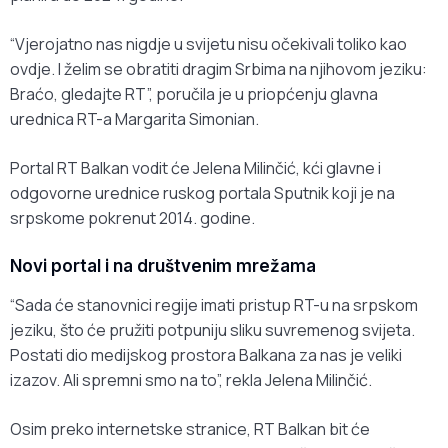
“Vjerojatno nas nigdje u svijetu nisu očekivali toliko kao
ovdje. I želim se obratiti dragim Srbima na njihovom jeziku:
Braćo, gledajte RT”, poručila je u priopćenju glavna
urednica RT-a Margarita Simonian.
Portal RT Balkan vodit će Jelena Milinčić, kći glavne i
odgovorne urednice ruskog portala Sputnik koji je na
srpskome pokrenut 2014. godine.
Novi portal i na društvenim mrežama
“Sada će stanovnici regije imati pristup RT-u na srpskom
jeziku, što će pružiti potpuniju sliku suvremenog svijeta.
Postati dio medijskog prostora Balkana za nas je veliki
izazov. Ali spremni smo na to”, rekla Jelena Milinčić.
Osim preko internetske stranice, RT Balkan bit će