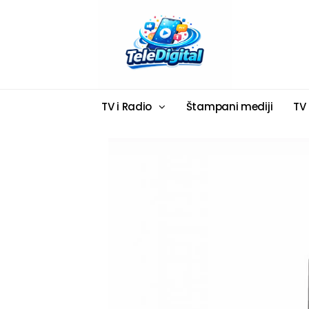
TV i Radio
Štampani mediji
TV